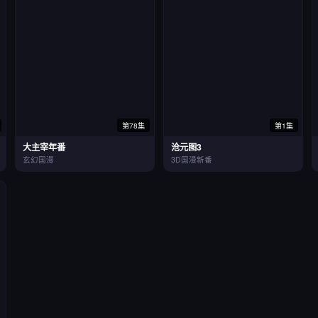
第78集
第1集
大主宰年番
沧元图3
玄幻国漫
3D国漫新番