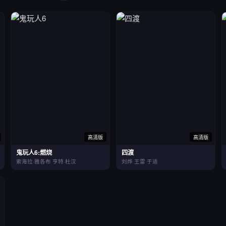
高清版
高清版
鬼玩人6:燃烧
四渡
索海拉·雅各布 亨特·杜汉
刘烨 王雷 于适