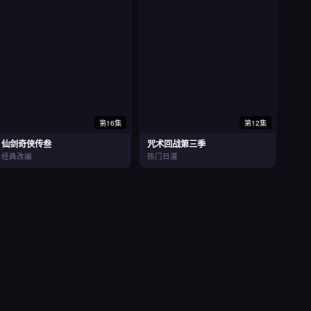
第16集
第12集
仙剑奇侠传叁
咒术回战第三季
经典改编
热门日漫