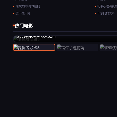
斗罗大陆II绝世唐门
犯罪心理演变
黑江与江间
出家门的大声
热门电影
推荐
复仇者联盟5:毁灭之日