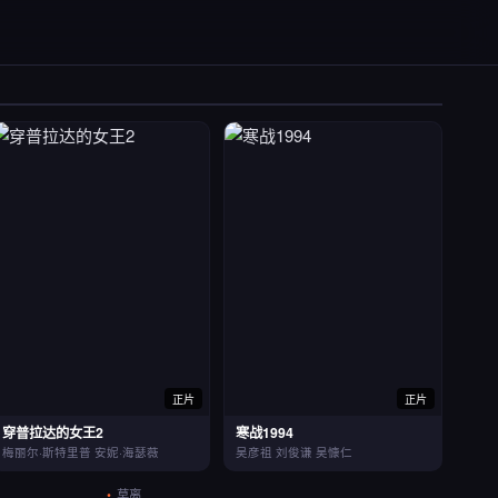
正片
正片
穿普拉达的女王2
寒战1994
梅丽尔·斯特里普 安妮·海瑟薇
吴彦祖 刘俊谦 吴慷仁
莫离