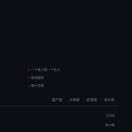
一个男人和一个女人
家弑服务
喀什恋歌
国产剧
日韩剧
欧美剧
港台剧
已完结
第19集