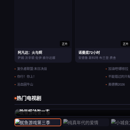
正片
正片
阿凡达：火与烬
诺曼底72小时
萨姆·沃辛顿 佐伊·索尔达娜
安德鲁·斯科特 布兰登·费舍
复仇者联盟:末日决战
加油吧!娜依拉
你行！你上！
不能错过的只有
浴血困牛山
奥德赛2026
热门电视剧
推荐
鱿鱼游戏第三季