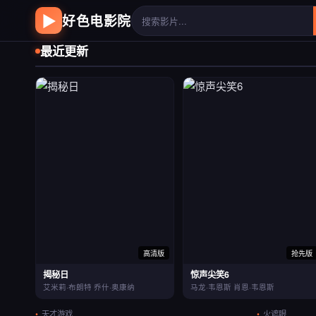
▶
好色电影院
最近更新
高清版
抢先版
揭秘日
惊声尖笑6
艾米莉·布朗特 乔什·奥康纳
马龙·韦恩斯 肖恩·韦恩斯
天才游戏
火遮眼