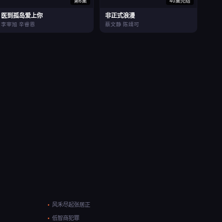
第6集
40集完结
医到孤岛爱上你
非正式浪漫
李宰旭 辛睿恩
蔡文静 陈靖可
风禾尽起张居正
低智商犯罪